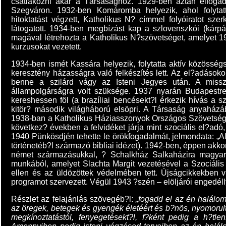
csatlakozni akar a Társasághoz. 1929-ben aztán elfogad
Szegváron. 1932-ben Komáromba helyezik, ahol folytatt
hitoktatást végzett, Katholikus N? címmel folyóiratot szer
látogatott. 1934-ben megbízást kap a szlovenszkói (kárp
magával létrehozta a Katholikus N?szövetséget, amelyet 1937
kurzusokat vezetett.
1934-ben ismét Kassára helyezik, folytatta aktív közössé
keresztény házasságra való felkészítés lett. Az el?adáso
benne a szilárd vágy az Isteni Jegyes után. A missz
állampolgárságra volt szüksége. 1937 nyarán Budapestre 
kereshessen föl (a brazíliai bencésekt?l érkezik hívás a 
kitör? második világháború elsöpri. A Társaság anyaházáb
1938-ban a Katholikus Háziasszonyok Országos Szövetségé
következ? években a felvidéket járja mint szociális el?adó
1940 Pünkösdjén tehette le örökfogadalmát, jelmondata: „Alle
történetéb?l származó bibliai idézet). 1942-ben, éppen akk
német származásukkal, ? Schalkház Salkaházira magyaro
munkából, amelyet Slachta Margit vezetésével a Szociális
ellen és az üldözöttek védelmében tett. Újságcikkekben 
programot szervezett. Végül 1943 ?szén – elöljárói engedélly
Részlet az felajánlás szövegéb?l:
„fogadd el az én halálom
az öregek, betegek és gyengék életéért és b?nös, nyomorul
megkínoztatástól, fenyegetésekt?l, f?ként pedig a h?tle