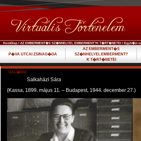
Kezdőlap
/
AZ EMBERMENT�S SZ�NHELYEI, EMBERMENT?K T�RT�NETEI
/
Egyh�zi e
AZ EMBERMENT�S
P�VA UTCAI ZSINAG�GA
SZ�NHELYEI, EMBERMENT?
K T�RT�NETEI
GAL�RIA
Salkaházi Sára
(Kassa, 1899. május 11. – Budapest, 1944. december 27.)