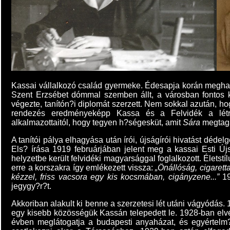
Kassai vállalkozó család gyermeke. Édesapja korán meghalt
Szent Erzsébet dómmal szemben állt, a városban fontos k
végezte, tanítón?i diplomát szerzett. Nem sokkal azután, hog
rendezés eredményeképp Kassa és a Felvidék a létre
alkalmazottaitól, hogy tegyen h?ségesküt, amit
Sára
megtagad
A tanítói pálya elhagyása után írói, újságírói hivatást dédelg
Els? írása 1919 februárjában jelent meg a kassai Esti Új
helyzetbe került felvidéki magyarsággal foglalkozott. Életst
erre a korszakra így emlékezett vissza:
„Önállóság, cigarett
kézzel, friss vacsora egy kis kocsmában, cigányzene...”
19
jegygy?r?t.
Akkoriban alakult ki benne a szerzetesi lét utáni vágyódás.
egy kisebb közösségük Kassán telepedett le. 1928-ban elvé
évben meglátogatja a budapesti anyaházat, és egyértelm?