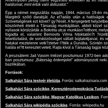
Amennyiben pedig isteni végzésed terveiben az én halálo
halálomat, mint értük való áldozatot.”
Épp a német megszállás napján, 1944. március 19-én mu
Margitról szóló darabját. Az el?adás után a hatóságok
Szövetségének ezt követ? gy?lését. A fenyegetett helyzetb
köszönheti életét a Társaság munkájában, abból közel 
nyilasok körülzárták a Bokréta utcai munkásn?otthont, melye
fogadta el, valamint Bernovits Vilma hitoktatón?t ?rize
letartóztatást, de sorsközösséget vállalt bújtatottjaival, é
hatukat meztelenre vetk?ztetve l?tték a Dunába. Szintén 
halála el?tt keresztet vetett. Rajta kívül a Társaság tagjai 
A jeruzsálemi Jad Vasom Intézet posztumusz 1972-ben adom
ban posztumusz „Bátorság érdemjelet” adományozott neki
bazilikában.
Források:
Salkaházi Sára testvér életútja
. Forrás: salkahazisara.com
Salkaházi Sára szócikke, Kereszténydemokrácia Tudásb
Salkaházi Sára szócikke, Magyar Katolikus Lexikon
. For
Salkaházi Sára wikipédia szócikke
. Forrás: wikipedia.hu