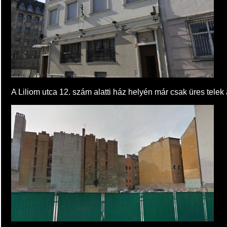
A Liliom utca 12. szám alatti ház helyén már csak üres telek á