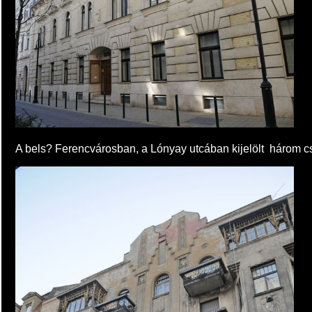
A bels? Ferencvárosban, a Lónyay utcában kijelölt három cs