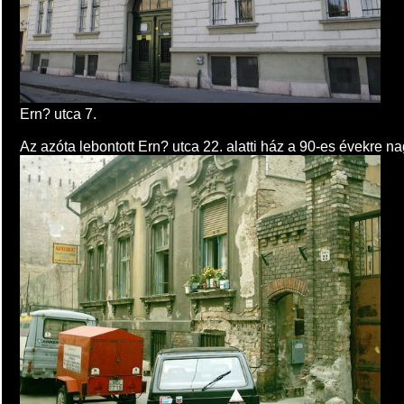
Ern? utca 7.
Az azóta lebontott Ern? utca 22. alatti ház a 90-es évekre na