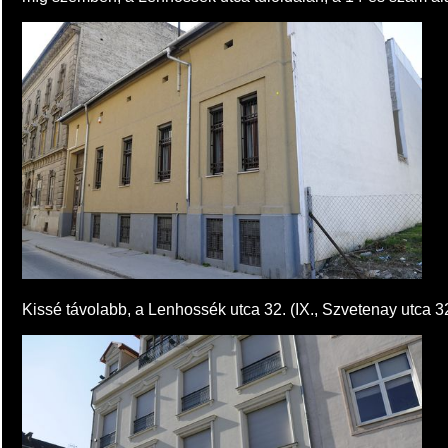
Kissé távolabb, a Lenhossék utca 32. (IX., Szvetenay utca 3