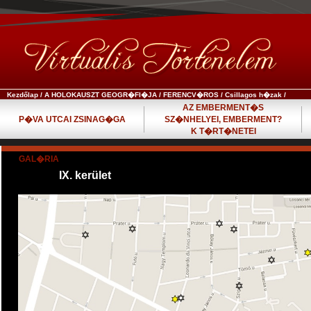
Kezdőlap
/
A HOLOKAUSZT GEOGR�FI�JA
/
FERENCV�ROS
/
Csillagos h�zak
/
AZ EMBERMENT�S
P�VA UTCAI ZSINAG�GA
SZ�NHELYEI, EMBERMENT?
K T�RT�NETEI
GAL�RIA
IX. kerület