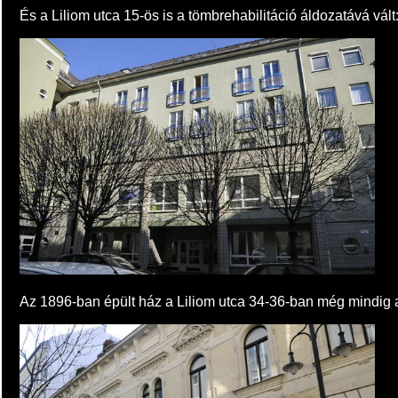
És a Liliom utca 15-ös is a tömbrehabilitáció áldozatává vált
Az 1896-ban épült ház a Liliom utca 34-36-ban még mindig a