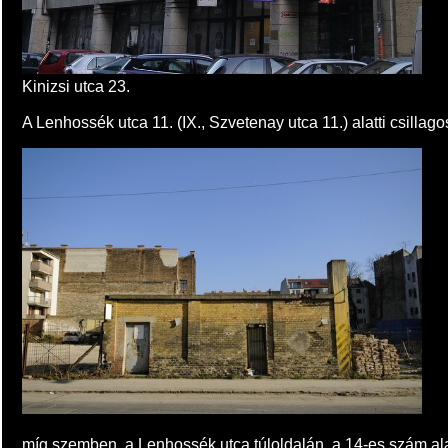
Kinizsi utca 23.
A Lenhossék utca 11. (IX., Szvetenay utca 11.) alatti csillag
míg szemben, a Lenhossék utca túloldalán, a 14-es szám alatt