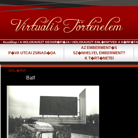
Kezdőlap
/
A HOLOKAUSZT GEOGR�FI�JA
/
HOLOKAUSZT EML�KM?VEK A K�RP�T-
AZ EMBERMENT�S
P�VA UTCAI ZSINAG�GA
SZ�NHELYEI, EMBERMENT?
K T�RT�NETEI
GAL�RIA
Balf