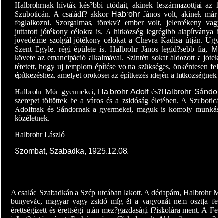
Halbrohrnak hívták kés?bbi utódait, akinek leszármazottjai az 
Szuboticán. A családf? akkor
Habrohr
János volt, akinek már 
foglalkozni. Szorgalmas, törekv? ember volt, jelentékeny vag
juttatott jótékony célokra is. A hitközség legrégibb alapítványa i
jövedelme szolgál jótékony célokat a Chevra Kadisa útján. Ug
Szent Egylet régi épülete is. Halbrohr János legid?sebb fia,
M
követe az emancipáció alkalmával. Szintén sokat áldozott a jót
tétetett, hogy uj templom építése volna szükséges, önkéntesen fel
építkezéshez, amelyet örökösei az építkezés idején a hitközségnek 
Halbrohr Mór gyermekei,
Halbrohr Adolf
és
?
Halbrohr Sándo
szerepet töltöttek be a város és a zsidóság életében. A Szuboti
Adolfnak és Sándornak a gyermekei, maguk is komoly munkása
közéletnek.
Halbrohr László
Szombat, Szabadka, 1925.12.08.
A család Szabadkán a Szép utcában lakott. A dédapám, Halbrohr Mór 
bunyevác, magyar vagy zsidó míg él a vagyonát nem osztja fel
érettségizett és érettségi után mez?gazdasági f?iskolára ment. A F