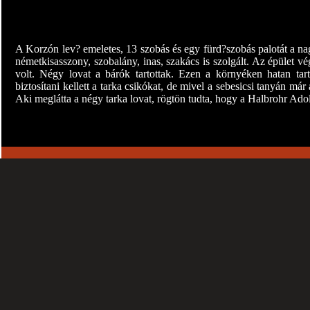
A Korzón lev? emeletes, 13 szobás és egy fürd?szobás palotát a nag
németkisasszony, szobalány, inas, szakács is szolgált. Az épület vé
volt. Négy lovat a bárók tartottak. Ezen a környéken hatan tar
biztosítani kellett a tarka csikókat, de mivel a sebesicsi tanyán m
Aki meglátta a négy tarka lovat, rögtön tudta, hogy a Halbrohr Ado