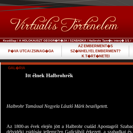
Kezdőlap
/
A HOLOKAUSZT GEOGR�FI�JA
/
SZABADKA
/
Halbrohr Tam�s interj� 1/1
/
AZ EMBERMENT�S
P�VA UTCAI ZSINAG�GA
SZ�NHELYEI, EMBERMENT?
K T�RT�NETEI
GAL�RIA
Itt élnek Halbrohrék
Halbrohr Tamással Negyela László Márk beszélgetett.
Az 1800-as évek elején jött a Halbrohr család Apostagról Szabad
délvidéki zsidóság jellemz?en Galíciából érkezett, a szabadkai 