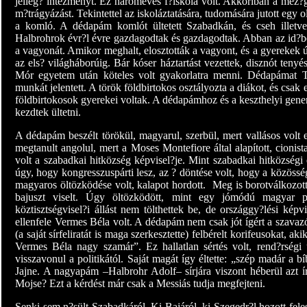
jelleg? intézményt. Ez hároméves f?iskola volt. Akkoriban a mez?
m?trágyázást. Tekintettel az iskoláztatására, tudomására jutott egy o
a komló. A dédapám komlót ültetett Szabadkán, és cseh illetve 
Halbrohrok évr?l évre gazdagodtak és gazdagodtak. Abban az id?b
a vagyonát. Amikor meghalt, elosztották a vagyont, és a gyerekek új
az els? világháborúig. Bár kóser háztartást vezettek, disznót tenyé
Mór egyetem után köteles volt gyakorlatra menni. Dédapámat T
munkát jelentett. A török földbirtokos osztályozta a diákot, és cs
földbirtokosok gyerekei voltak. A dédapámhoz és a keszthelyi gen
kezdtek ültetni.
A dédapám beszélt törökül, magyarul, szerbül, mert vallásos volt ez
megtanult angolul, mert a Moses Montefiore által alapított, cionist
volt a szabadkai hitközség képvisel?je. Mint szabadkai hitközségi 
úgy, hogy kongresszuspárti lesz, az ? döntése volt, hogy a közössé
magyaros öltözködése volt, kalapot hordott.
Meg is borotválkozot
bajuszt viselt. Úgy öltözködött, mint egy jómódú magyar pol
köztisztségvisel?i állást nem tölthettek be, de országgy?lési kép
ellenfele Vermes Béla volt. A dédapám nem csak jót ígért a szavazó
(a saját sírfeliratát is maga szerkesztette) felbérelt korifeusokat, a
Vermes Béla nagy szamár”. Ez hallatlan sértés volt, rend?rségi
visszavonul a politikától. Saját magát így éltette: „szép madár a 
Jajne. A nagyapám –Halbrohr Adolf– sírjára viszont héberül az
Mojse? Ezt a kérdést már csak a Messiás tudja megfejteni.
Senki sem n?sült Szabadkáról. Ki Bajáról, ki Szegedr?l hozott fel