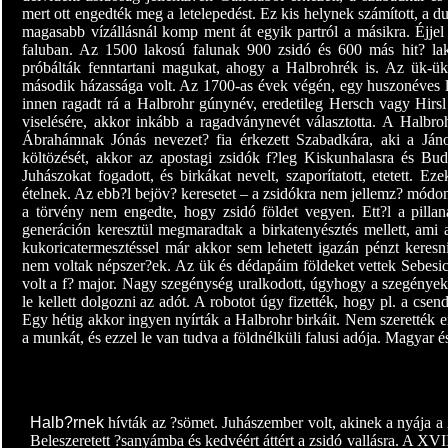
mert ott engedték meg a letelepedést. Ez kis helynek számított, a du
magasabb vízállásnál komp ment át egyik partról a másikra. Éjjel
faluban. Az 1500 lakosú falunak 900 zsidó és 600 más hit? la
próbálták fenntartani magukat, ahogy a Halbrohrék is. Az ük-ü
második házassága volt. Az 1700-as évek végén, egy huszonéves lán
innen ragadt rá a Halbrohr gúnynév, eredetileg Hersch vagy Hirsl 
viselésére, akkor inkább a ragadványnevét választotta. A Halbrohr
Ábrahámnak Jónás nevezet? fia érkezett Szabadkára, aki a Jáno
költözését, akkor az apostagi zsidók f?leg Kiskunhalasra és Bud
Juhászokat fogadott, és birkákat nevelt, szaporítatott, etetett. Ez
ételnek. Az ebb?l bejöv? keresetet – a zsidókra nem jellemz? módon 
a törvény nem engedte, hogy zsidó földet vegyen. Ett?l a pillan
generáción keresztül megmaradtak a birkatenyésztés mellett, ami 
kukoricatermesztéssel már akkor sem lehetett igazán pénzt keresni
nem voltak népszer?ek. Az ük és dédapáim földeket vettek Sebesics
volt a f? major. Nagy szegénység uralkodott, úgyhogy a szegényekne
le kellett dolgozni az adót. A robotot úgy fizették, hogy pl. a cs
Egy hétig akkor ingyen nyírták a Halbrohr birkáit. Nem szerették e
a munkát, és ezzel le van tudva a földnélküli falusi adója. Magyar 
Halb?rnek
hívták az ?sömet. Juhászember volt, akinek a nyája a 
Beleszeretett ?sanyámba és kedvéért áttért a zsidó vallásra. A XV