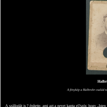
Halbr
A fénykép a Halbrohr család t
A szállodát is ? építette, ami azt a nevet kapta el?ször, hogy „Is