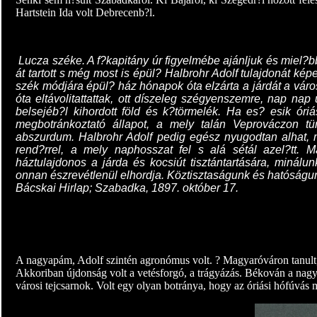
Hartstein Ida volt Debrecenb?l.
Lucza széke. A f?kapitány úr figyelmébe ajánljuk és miel?
át tartott s még most is épül? Halbrohr Adolf tulajdonát k
szék módjára épül? ház hónapok óta elzárta a járdát a váro
óta eltávolitattattak, ott díszeleg szégyenszemre, nap na
belsejéb?l kihordott föld és k?törmelék. Ha es? esik óri
megbotránkoztató állapot, a mely talán Veprováczon tü
abszurdum. Halbrohr Adolf pedig egész nyugodtan alhat, m
rend?rrel, a mely naphosszat fel s alá sétál azel?tt. M
háztulajdonos a járda és kocsiút tisztántartására, minál
onnan észrevétlenül elhordja. Köztisztaságunk és hatóságunk
Bácskai Hirlap; Szabadka, 1897. október 17.
A nagyapám, Adolf szintén agronómus volt. ? Magyaróváron tanult, 
Akkoriban újdonság volt a vetésforgó, a trágyázás. Békován a nagyap
városi tejcsarnok. Volt egy olyan botránya, hogy az óriási hófúvás m