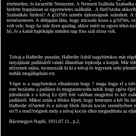
értelmetlen, és kicserélte Nemzetire. A Nemzeti Szálloda Szabadka 
hirdette frappánsan az egyemeletes szállodát.
A fürd?szoba akkoriba
Szabadkán fürdeni? A g?zf?tés szintén újdonságnak számított. A sz
természetesen. A dédapám látta, hogy micsoda luxus a g?zf?tés, ez
volt vele, hogy ha már ilyen gazdag, akkor miért ne egyen télen-nyá
hó, és a kabát hajtókáján minden nap friss szál rózsa volt.
Tolvaj a Halbróhr pusztán; Halbróhr Adolf nagybirtokos már régeb
tanyájának padlásáról valaki állandóan lopkodja a korpát. Már tö
nézzenek utána, nyomozzák ki ki a tolvaj és tegyenek neki jelentés
tudták megállapítani ezt.
Végre is a nagybirtokos elhatározta hogy ? maga fogja el a tolva
este bezáratta a padlásra és megparancsolta nekik hogy egész éjjel
jelentkezik e a tolvaj Ez éjfél felé valóban megjelent és két zs
padlásról. Mikor aztán a létrára lépett, hogy lemenjen a két fiu lá
Halbrohr el?sietett és a tolvajt Herk István kocsis személyében el
err?l a rend?rségnek mely a tolvaj kocsis ellen megindította az eljár
Bácsmegyei Napló, 1911.07.11., p.2.