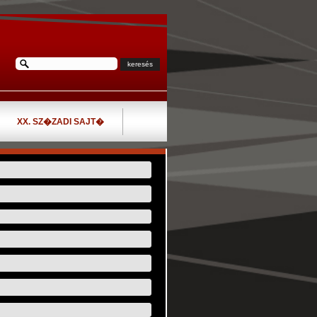
XX. SZ�ZADI SAJT�