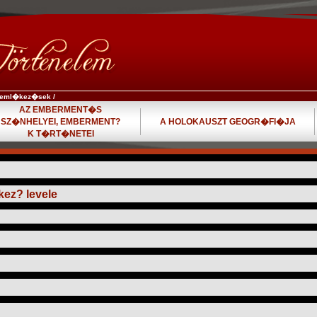
aeml�kez�sek
/
AZ EMBERMENT�S
SZ�NHELYEI, EMBERMENT?
A HOLOKAUSZT GEOGR�FI�JA
K T�RT�NETEI
ez? levele