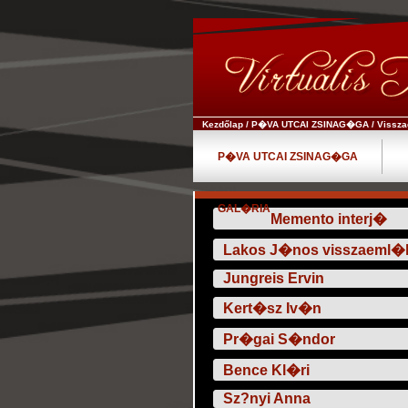
Kezdőlap
/
P�VA UTCAI ZSINAG�GA
/
Vissz
P�VA UTCAI ZSINAG�GA
GAL�RIA
Memento interj�
Lakos J�nos visszaeml�k
Jungreis Ervin
Kert�sz Iv�n
Pr�gai S�ndor
Bence Kl�ri
Sz?nyi Anna