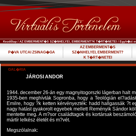
Kezdőlap
/
AZ EMBERMENT�S SZ�NHELYEI, EMBERMENT?K T�RT�NETEI
/
Egyh�zi e
AZ EMBERMENT�S
P�VA UTCAI ZSINAG�GA
SZ�NHELYEI, EMBERMENT?
K T�RT�NETEI
GAL�RIA
JÁROSI ANDOR
1944. december 26-án egy magnyitogorszki lágerban halt me
1935-ben meghívták Sopronba, hogy a Teológián el?adást 
Emilre, hogy ?k ketten kérvényezték: hadd hallgassák ?t 
nagy hatást gyakorolt egyebek mellett Reményik Sándor költ
mentette meg. A m?sor családtagok és kortársak beszámoló
mártír lelkész életét és m?vét.
Megszólalnak: