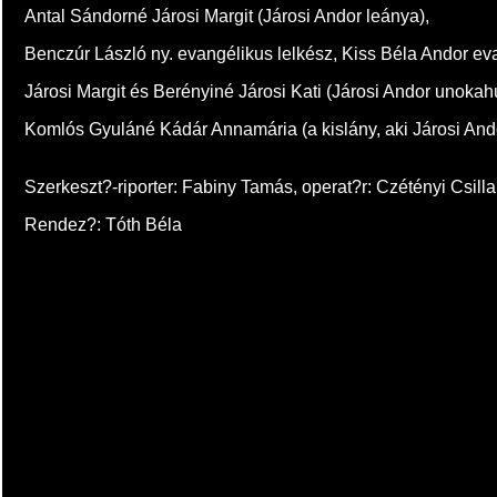
Antal Sándorné Járosi Margit (Járosi Andor leánya),
Benczúr László ny. evangélikus lelkész, Kiss Béla Andor eva
Járosi Margit és Berényiné Járosi Kati (Járosi Andor unokah
Komlós Gyuláné Kádár Annamária (a kislány, aki Járosi Ando
Szerkeszt?-riporter: Fabiny Tamás, operat?r: Czétényi Csilla,
Rendez?: Tóth Béla