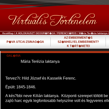
Kezdőlap
/
A HOLOKAUSZT GEOGR�FI�JA
/
FERENCV�ROS
/
M�ria Ter�zia laktanya
/
AZ EMBERMENT�S
P�VA UTCAI ZSINAG�GA
SZ�NHELYEI, EMBERMENT?
K T�RT�NETEI
GAL�RIA
Mária Terézia laktanya
Tervez?i: Hild József és Kasselik Ferenc.
Épült: 1845-1846.
A kés?bbi neve Kilián laktanya. Központi szerepet töltött b
zajló harc egyik legfontosabb helyszíne volt és fegyveres el