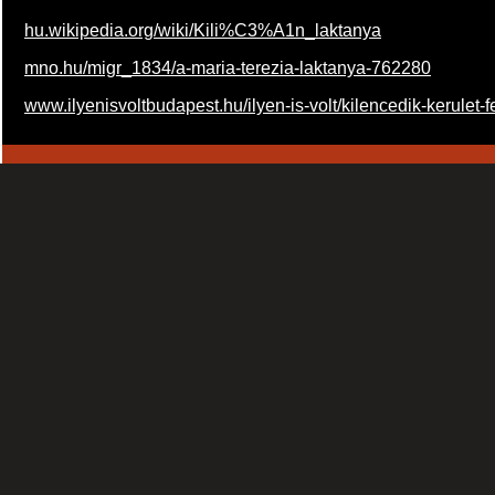
hu.wikipedia.org/wiki/Kili%C3%A1n_laktanya
mno.hu/migr_1834/a-maria-terezia-laktanya-762280
www.ilyenisvoltbudapest.hu/ilyen-is-volt/kilencedik-kerulet-