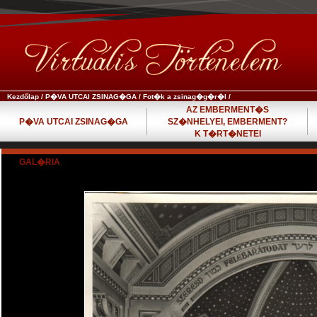
Kezdőlap
/
P�VA UTCAI ZSINAG�GA
/
Fot�k a zsinag�g�r�l
/
AZ EMBERMENT�S
P�VA UTCAI ZSINAG�GA
SZ�NHELYEI, EMBERMENT?
K T�RT�NETEI
GAL�RIA