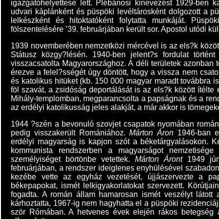
igazgatóhelyettese lett. Plébánosi kinevezést 1929-ben ka
udvari káplánként és püspöki levéltárosként dolgozott a p
lelkészként és hitoktatóként folytatta munkáját. Püsp
fölszentelésére ’39. februárjában került sor. Apostol utódi k
1939 novemberében nemzetközi mércével is az els?k között
Státusz közgy?lésén. 1940-ben jelent?s fordulat történt
visszacsatolta Magyarországhoz. A déli területek azonban
érezve a felel?sségét úgy döntött, hogy a vissza nem csato
és katolikus hitüket (kb. 150 000 magyar maradt továbbra is 
föl szavát, a zsidóság deportálását is az els?k között ítél
Mihály-templomban, megparancsolta a papságnak és a rend
az erdélyi katolikusság jeles alakját, a már akkor is tömegek
1944 ?szén a bevonuló szovjet csapatok nyomában román irr
pedig visszakerült Romániához.
Márton Áron
1946-ban eg
erdélyi magyarság is kapjon szót a béketárgyalásokon. Ké
kommunista rendszerben a magyarságot nemzetisége é
személyiséget börtönbe vetettek.
Márton Áront
1949 jún
februárjában, a rendszer ideiglenes enyhülésével szabadon 
kezébe vette az egyház vezetését, újjászervezte a pap
békepapokat, ismét lelkigyakorlatokat szervezett. Körútja
fogadta. A román állam hamarosan ismét veszélyt látott 
kárhoztatta, 1967-ig nem hagyhatta el a püspöki rezidenciáj
ször Rómában. A hetvenes évek elején rákos betegség al