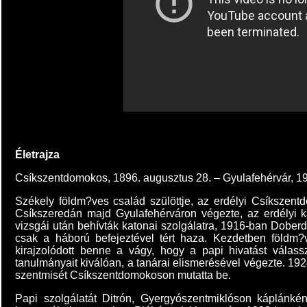
Életrajza
Csíkszentdomokos, 1896. augusztus 28. – Gyulafehérvár, 1
Székely földm?ves család szülöttje, az erdélyi Csíkszen
Csíkszeredán majd Gyulafehérváron végezte, az erdélyi k
vizsgái után behívták katonai szolgálatra, 1916-ban Doberdóná
csak a háború befejeztével tért haza. Kezdetben földm?
kirajzolódott benne a vágy, hogy a papi hivatást válas
tanulmányait kiválóan, a tanárai elismerésével végezte. 19
szentmisét Csíkszentdomokoson mutatta be.
Papi szolgálatát Ditrón, Gyergyószentmiklóson káplánk