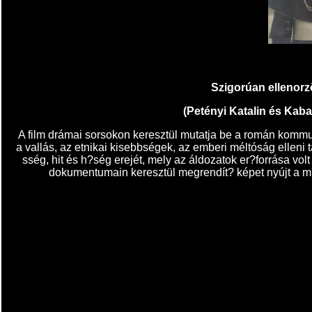
Szigorúan ellenorzö
(Petényi Katalin és Kab
A film drámai sorsokon keresztül mutatja be a román kommu
a vallás, az etnikai kisebbségek, az emberi méltóság elleni
sség, hit és h?ség erejét, mely az áldozatok er?forrása vol
dokumentumain keresztül megrendít? képet nyújt a múl