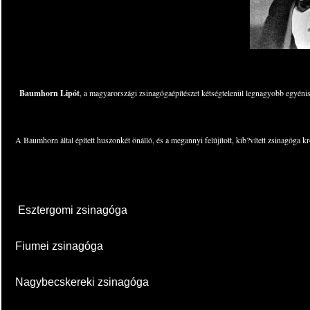
Baumhorn Lipót
, a magyarországi zsinagógaépítészet kétségtelenül legnagyobb egyénis
A Baumhorn által épített huszonkét önálló, és a megannyi felújított, kib?vített zsinagóga 
Esztergomi zsinagóga
Fiumei zsinagóga
Nagybecskereki zsinagóga