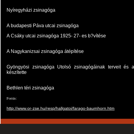
Nyíregyházi zsinagóga
A budapesti Páva utcai zsinagóga
A Csáky utcai zsinagóga 1925- 27- es b?vítése
A Nagykanizsai zsinagóga átépítése
Gyöngyösi zsinagóga Utolsó zsinagógáinak terveit és a
készítette
Bethlen téri zsinagóga
Forrás:
http://www.or-zse.hu/resp/hallgatoi/farago-baumhorn.htm