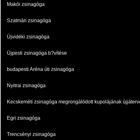
Makói zsinagóga
Szatmári zsinagóga
Újvidéki zsinagóga
Újpesti zsinagóga b?vítése
budapesti Aréna úti zsinagóga
Nyitrai zsinagóga
Kecskeméti zsinagóga megrongálódott kupolájának újjáter
Egri zsinagóga
Trencsényi zsinagóga