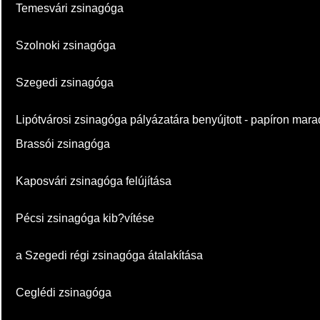
Temesvári zsinagóga
Szolnoki zsinagóga
Szegedi zsinagóga
Lipótvárosi zsinagóga pályázatára benyújtott - papíron marad
Brassói zsinagóga
Kaposvári zsinagóga felújítása
Pécsi zsinagóga kib?vítése
a Szegedi régi zsinagóga átalakítása
Ceglédi zsinagóga